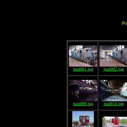
Po
juni001.jpg
juni002.jpg
juni009.jpg
juni010.jpg