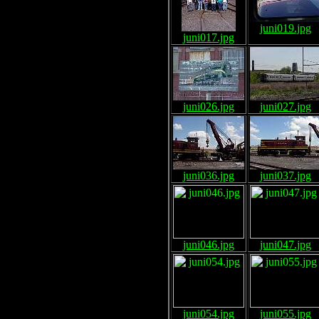
juni019.jpg
juni017.jpg
juni026.jpg
juni027.jpg
juni036.jpg
juni037.jpg
juni046.jpg
juni047.jpg
juni054.jpg
juni055.jpg