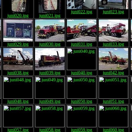
juni022.jpg
juni023.jpg
juni020.jpg
juni021.jpg
juni029.jpg
juni030.jpg
juni031.jpg
juni033.jpg
juni038.jpg
juni039.jpg
juni040.jpg
juni042.jpg
juni048.jpg
juni049.jpg
juni050.jpg
juni051.jpg
juni057.jpg
juni058.jpg
juni059.jpg
juni060.jpg